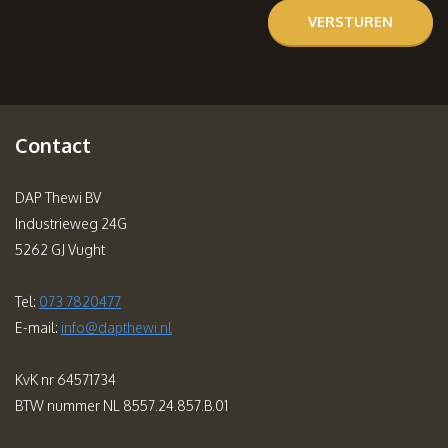
Contact
DAP Thewi BV
Industrieweg 24G
5262 GJ Vught
Tel:
073 7820477
E-mail:
info@dapthewi.nl
KvK nr 64571734
BTW nummer NL 8557.24.857.B.01