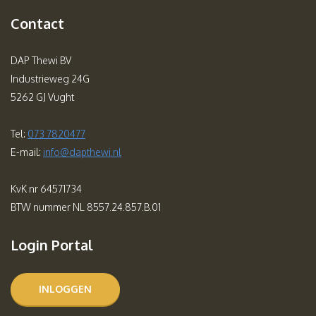
Contact
DAP Thewi BV
Industrieweg 24G
5262 GJ Vught
Tel:
073 7820477
E-mail:
info@dapthewi.nl
KvK nr 64571734
BTW nummer NL 8557.24.857.B.01
Login Portal
INLOGGEN