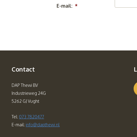
E-mail:
*
Contact
L
DAP Thewi BV
Industrieweg 24G
5262 GJ Vught
Tel:
073 7820477
E-mail:
info@dapthewi.nl