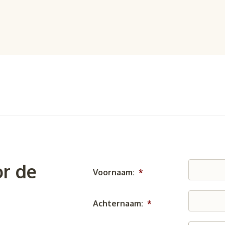
r de
Voornaam:
*
Achternaam:
*