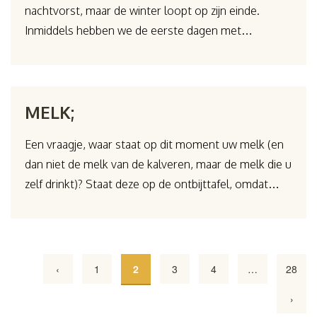
nachtvorst, maar de winter loopt op zijn einde.
Inmiddels hebben we de eerste dagen met…
MELK;
Een vraagje, waar staat op dit moment uw melk (en
dan niet de melk van de kalveren, maar de melk die u
zelf drinkt)? Staat deze op de ontbijttafel, omdat…
Berichten
paginering
‹
1
2
3
4
…
28
›