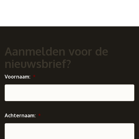
Aanmelden voor de
nieuwsbrief?
Voornaam:
*
Achternaam:
*