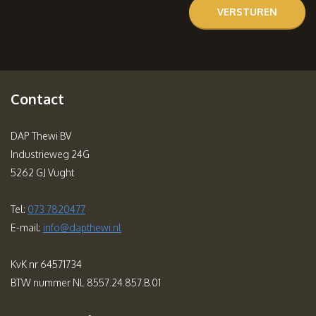
Contact
DAP Thewi BV
Industrieweg 24G
5262 GJ Vught
Tel:
073 7820477
E-mail:
info@dapthewi.nl
KvK nr 64571734
BTW nummer NL 8557.24.857.B.01