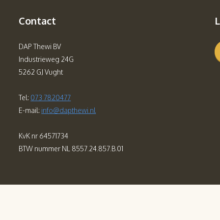
Contact
L
DAP Thewi BV
Industrieweg 24G
5262 GJ Vught
Tel:
073 7820477
E-mail:
info@dapthewi.nl
KvK nr 64571734
BTW nummer NL 8557.24.857.B.01