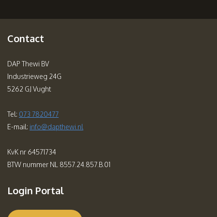
Contact
DAP Thewi BV
Industrieweg 24G
5262 GJ Vught
Tel:
073 7820477
E-mail:
info@dapthewi.nl
KvK nr 64571734
BTW nummer NL 8557.24.857.B.01
Login Portal