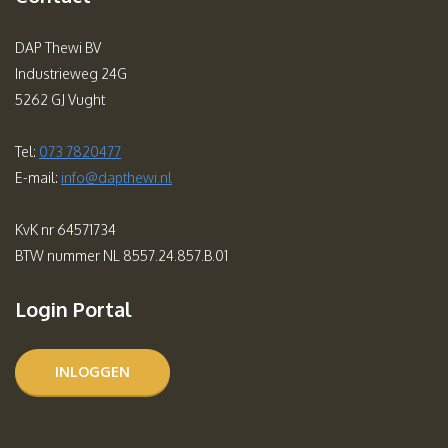
DAP Thewi BV
Industrieweg 24G
5262 GJ Vught
Tel:
073 7820477
E-mail:
info@dapthewi.nl
KvK nr 64571734
BTW nummer NL 8557.24.857.B.01
Login Portal
INLOGGEN