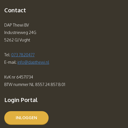
Contact
DAP Thewi BV
Industrieweg 24G
5262 GJ Vught
Tel:
073 7820477
E-mail:
info@dapthewi.nl
KvK nr 64571734
BTW nummer NL 8557.24.857.B.01
Login Portal
INLOGGEN