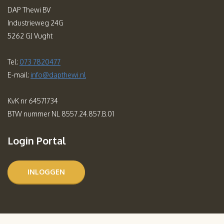
DAP Thewi BV
Industrieweg 24G
5262 GJ Vught
Tel:
073 7820477
E-mail:
info@dapthewi.nl
KvK nr 64571734
BTW nummer NL 8557.24.857.B.01
Login Portal
INLOGGEN