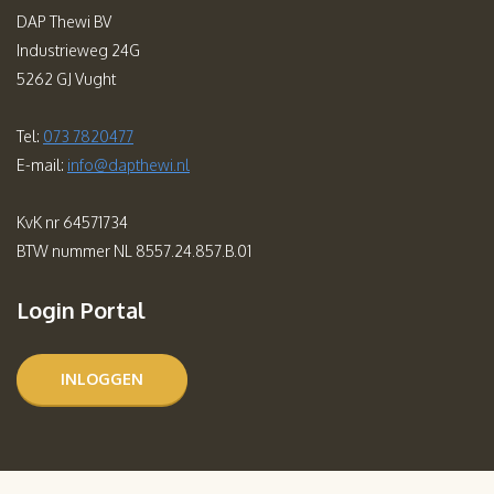
DAP Thewi BV
Industrieweg 24G
5262 GJ Vught
Tel:
073 7820477
E-mail:
info@dapthewi.nl
KvK nr 64571734
BTW nummer NL 8557.24.857.B.01
Login Portal
INLOGGEN