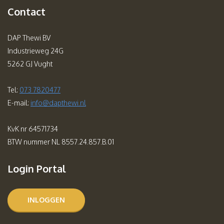
Contact
DAP Thewi BV
Industrieweg 24G
5262 GJ Vught
Tel:
073 7820477
E-mail:
info@dapthewi.nl
KvK nr 64571734
BTW nummer NL 8557.24.857.B.01
Login Portal
INLOGGEN