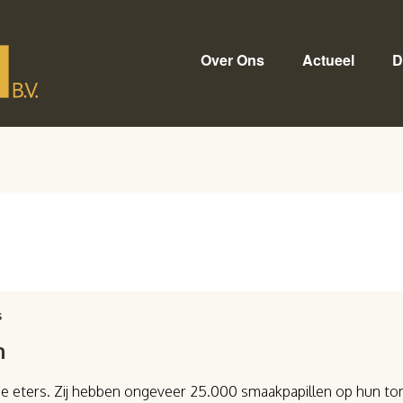
Over Ons
Actueel
D
s
n
e eters. Zij hebben ongeveer 25.000 smaakpapillen op hun tong 