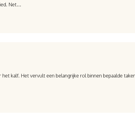
bied. Net…
n
et kalf. Het vervult een belangrijke rol binnen bepaalde taken 