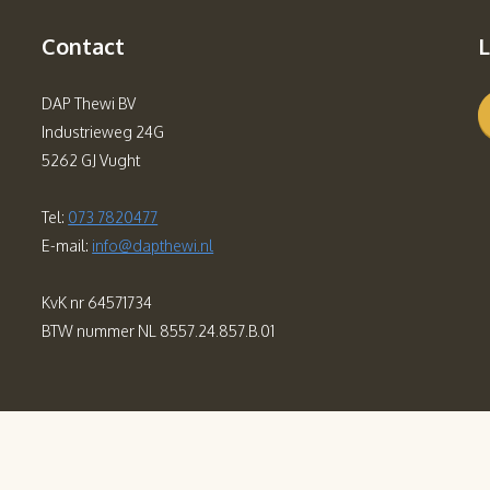
Contact
L
DAP Thewi BV
Industrieweg 24G
5262 GJ Vught
Tel:
073 7820477
E-mail:
info@dapthewi.nl
KvK nr 64571734
BTW nummer NL 8557.24.857.B.01