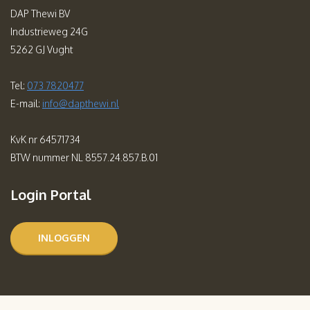
DAP Thewi BV
Industrieweg 24G
5262 GJ Vught
Tel:
073 7820477
E-mail:
info@dapthewi.nl
KvK nr 64571734
BTW nummer NL 8557.24.857.B.01
Login Portal
INLOGGEN