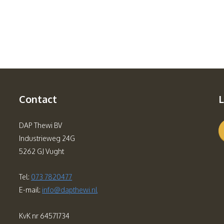
Contact
L
DAP Thewi BV
Industrieweg 24G
5262 GJ Vught
Tel:
073 7820477
E-mail:
info@dapthewi.nl
KvK nr 64571734