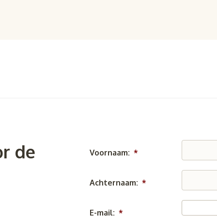
r de
Voornaam:
*
Achternaam:
*
E-mail:
*