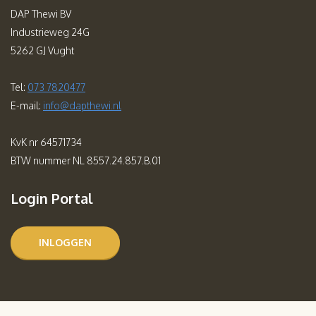
DAP Thewi BV
Industrieweg 24G
5262 GJ Vught
Tel:
073 7820477
E-mail:
info@dapthewi.nl
KvK nr 64571734
BTW nummer NL 8557.24.857.B.01
Login Portal
INLOGGEN