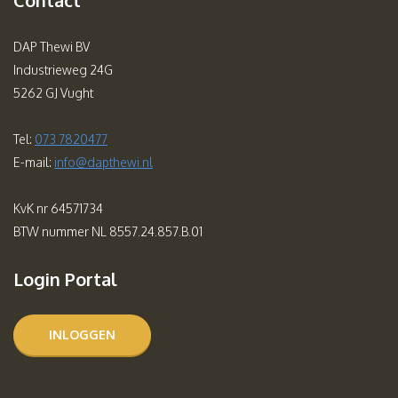
Contact
DAP Thewi BV
Industrieweg 24G
5262 GJ Vught
Tel:
073 7820477
E-mail:
info@dapthewi.nl
KvK nr 64571734
BTW nummer NL 8557.24.857.B.01
Login Portal
INLOGGEN