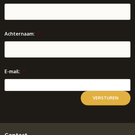
Achternaam:
*
E-mail:
*