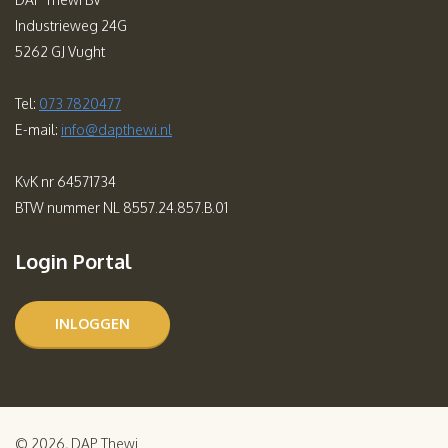
Industrieweg 24G
5262 GJ Vught
Tel:
073 7820477
E-mail:
info@dapthewi.nl
KvK nr 64571734
BTW nummer NL 8557.24.857.B.01
Login Portal
INLOGGEN
© 2026, DAP Thewi