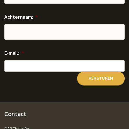
Achternaam:
*
E-mail:
*
Contact
DAP Thewi BV