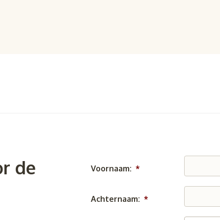
r de
Voornaam:
*
Achternaam:
*