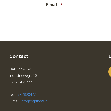
E-mail:
*
Contact
L
DAP Thewi BV
Industrieweg 24G
5262 GJ Vught
Tel:
073 7820477
E-mail:
info@dapthewi.nl