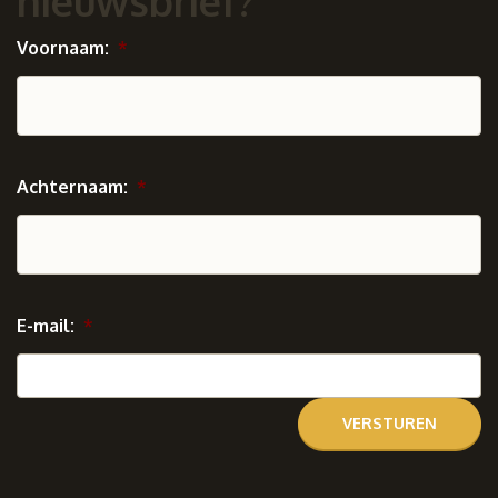
nieuwsbrief?
Voornaam:
*
Achternaam:
*
E-mail:
*