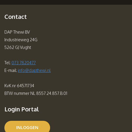
Contact
DAP Thewi BV
Industrieweg 24G
5262 GJ Vught
Tel:
073 7820477
E-mail:
info@dapthewi.nl
KvK nr 64571734
BTW nummer NL 8557.24.857.B.01
Login Portal
INLOGGEN