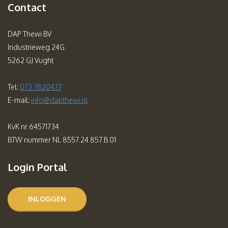
Contact
DAP Thewi BV
Industrieweg 24G
5262 GJ Vught
Tel:
073 7820477
E-mail:
info@dapthewi.nl
KvK nr 64571734
BTW nummer NL 8557.24.857.B.01
Login Portal
INLOGGEN