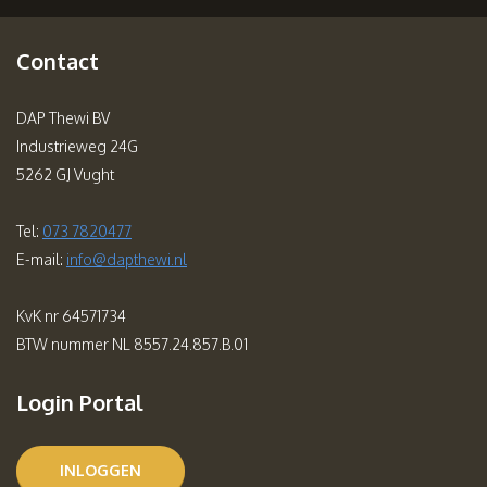
Contact
DAP Thewi BV
Industrieweg 24G
5262 GJ Vught
Tel:
073 7820477
E-mail:
info@dapthewi.nl
KvK nr 64571734
BTW nummer NL 8557.24.857.B.01
Login Portal
INLOGGEN