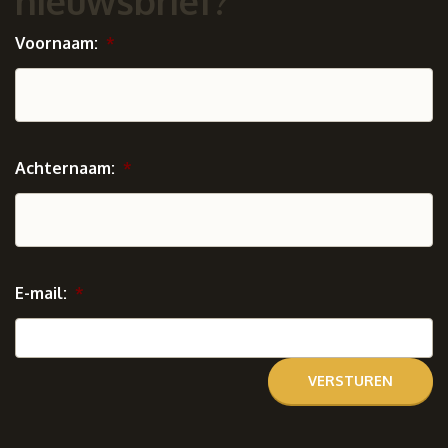
nieuwsbrief?
Voornaam:
*
Achternaam:
*
E-mail:
*