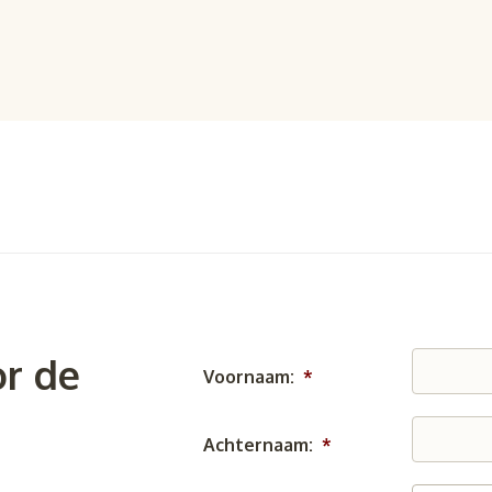
r de
Voornaam:
*
Achternaam:
*