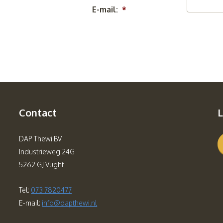
E-mail:
*
Contact
L
DAP Thewi BV
Industrieweg 24G
5262 GJ Vught
Tel:
073 7820477
E-mail:
info@dapthewi.nl