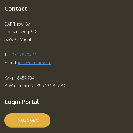
Contact
DAP Thewi BV
Industrieweg 24G
5262 GJ Vught
Tel:
073 7820477
E-mail:
info@dapthewi.nl
KvK nr 64571734
BTW nummer NL 8557.24.857.B.01
Login Portal
INLOGGEN