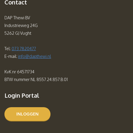
Contact
DAP Thewi BV
Industrieweg 24G
5262 GJ Vught
Tel:
073 7820477
E-mail:
info@dapthewi.nl
KvK nr 64571734
BTW nummer NL 8557.24.857.B.01
Login Portal
INLOGGEN