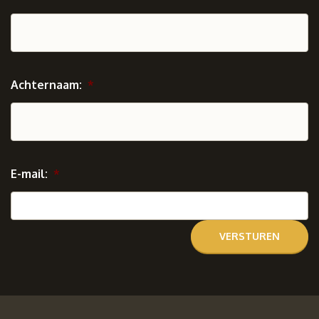
Achternaam:
*
E-mail:
*