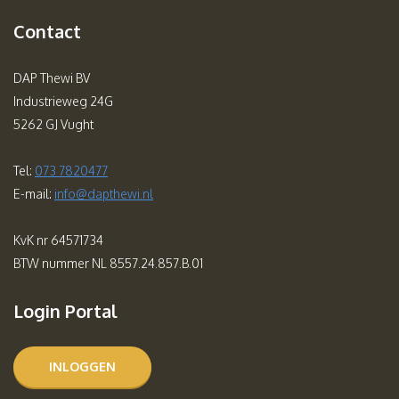
Contact
DAP Thewi BV
Industrieweg 24G
5262 GJ Vught
Tel:
073 7820477
E-mail:
info@dapthewi.nl
KvK nr 64571734
BTW nummer NL 8557.24.857.B.01
Login Portal
INLOGGEN