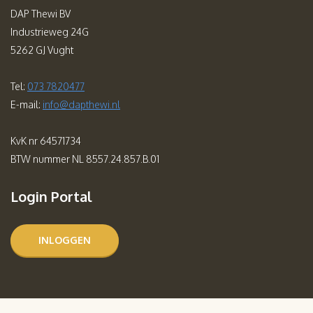
DAP Thewi BV
Industrieweg 24G
5262 GJ Vught
Tel:
073 7820477
E-mail:
info@dapthewi.nl
KvK nr 64571734
BTW nummer NL 8557.24.857.B.01
Login Portal
INLOGGEN