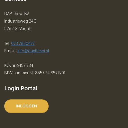
DAP Thewi BV
Industrieweg 24G
5262 GJ Vught
Tel:
073 7820477
E-mail:
info@dapthewi.nl
KvK nr 64571734
BTW nummer NL 8557.24.857.B.01
Login Portal
INLOGGEN