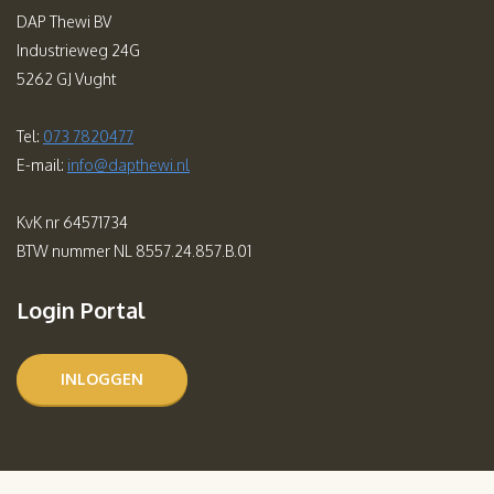
DAP Thewi BV
Industrieweg 24G
5262 GJ Vught
Tel:
073 7820477
E-mail:
info@dapthewi.nl
KvK nr 64571734
BTW nummer NL 8557.24.857.B.01
Login Portal
INLOGGEN