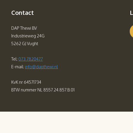
Contact
L
DAP Thewi BV
Industrieweg 24G
5262 GJ Vught
Tel:
073 7820477
E-mail:
info@dapthewi.nl
KvK nr 64571734
BTW nummer NL 8557.24.857.B.01