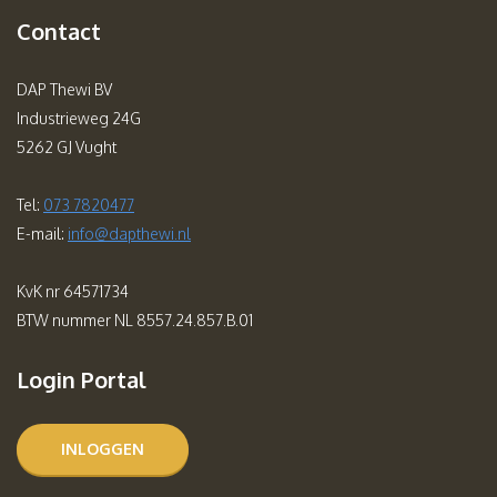
Contact
DAP Thewi BV
Industrieweg 24G
5262 GJ Vught
Tel:
073 7820477
E-mail:
info@dapthewi.nl
KvK nr 64571734
BTW nummer NL 8557.24.857.B.01
Login Portal
INLOGGEN