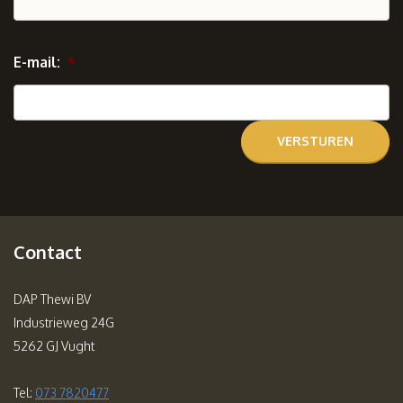
E-mail:
*
Contact
DAP Thewi BV
Industrieweg 24G
5262 GJ Vught
Tel:
073 7820477